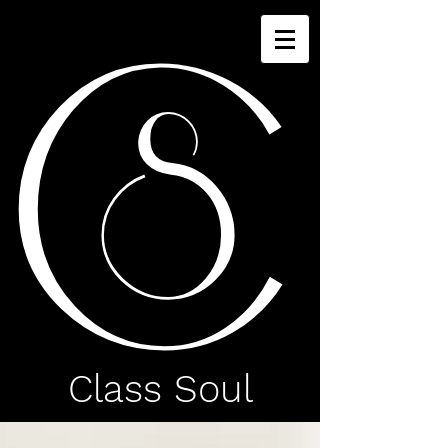
C
S
Class Soul