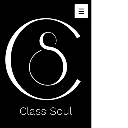
C
S
Class Soul