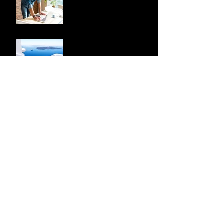
Créez un superbe blog
Bloguez d'où que vous
soyez
Organisez votre blog à
l'aide de catégories
Développez votre
communauté Blog